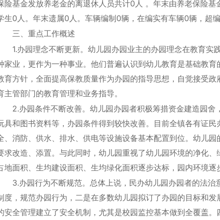
保险基金发放养老金的离退休人员共计0人 。年末由养老保险基
学生0人。年末遗属0人。车辆编制0辆，在编实有车辆0辆，超编
三、重点工作概述
1.办园理念不断更新。幼儿园办园业主的办园理念在教育实
种家业，更作为一种事业。他们普遍认识到幼儿教育是基础教育
教育方针，全面提高保教质量作为办园的指导思想，自觉接受政
育主管部门的教育管理和业务指导。
2.办园条件不断改善。幼儿园办园者积极筹措资金建造园舍
玩具和图书资料等，办园条件得到较快改善。目前全镇各有证民
全、消防、供水、排水、供电等设施设备基本配置到位。幼儿园
要求改造、添置。与此同时，幼儿园重视了幼儿园环境的净化、
占地面积、生均建设面积、生均绿化面积逐步达标，园内环境逐
3.办园行为不断规范。总体上说，民办幼儿园办园者的法治
制度，规范办园行为，二是在多数幼儿园拟订了办园的目标和发
的安全管理建立了安全机制，尤其是校园监控基本做到全覆盖。